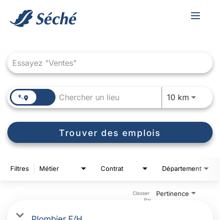
Toggle
navigat
Job Search Page
JOBS.D
10 km
Trouver des emplois
Filtres
Métier
Contrat
Département
Pertinence
Classer 
Par
Plombier F/H